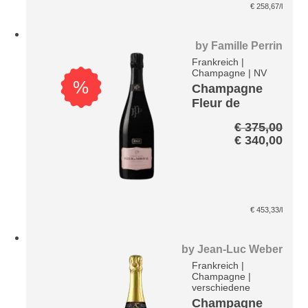
€
258,67
/l
by
Famille Perrin
Frankreich
|
Champagne
|
NV
%
Champagne
Fleur de
Miraval
€
375,00
Exclusiveme
Ursprünglic
Aktu
€
340,00
nt Rosé ER3
Preis
Prei
Brut
war:
ist:
€ 375,00
€ 34
€
453,33
/l
by
Jean-Luc Weber
Frankreich
|
Champagne
|
verschiedene
Champagne