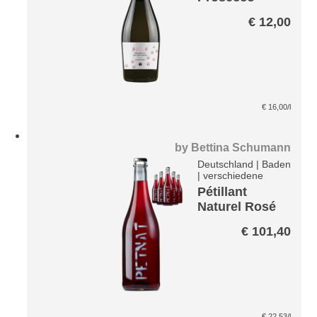
DOC Rose –
€
12,00
Treviso Brut
€
16,00
/l
by
Bettina Schumann
Deutschland
|
Baden
|
verschiedene
Pétillant
Naturel Rosé
Paket
€
101,40
€
22,53
/l