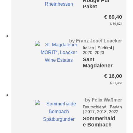
Rouge Pur
Paket
entalkoholisi
€
89,40
ert*
€
19,87
/l
by
Franz Josef Loacker
Italien
|
Südtirol
|
2020, 2023
Sant
Magdalener
Classico
€
16,00
MORIT*
€
21,33
/l
by
Felix Waßmer
Deutschland
|
Baden
|
2017, 2018, 2022
Sommerhald
e Bombach
Spätburgund