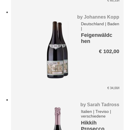
€
65,33
/l
by
Johannes Kopp
Deutschland
|
Baden
|
Feigenwäldc
hen
Spätburgund
€
102,00
er Magnum
Paket
€
34,00
/l
by
Sarah Tadross
Italien
|
Treviso
|
verschiedene
Hikkih
Prosecco