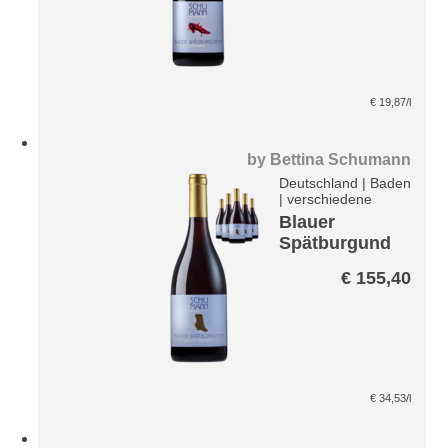
€
19,87
/l
by
Bettina Schumann
Deutschland
|
Baden
|
verschiedene
Blauer
Spätburgund
er Haute
€
155,40
Volaute Paket
€
34,53
/l