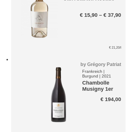
Prei
€
15,90
–
€
37,90
€ 15
bis
€ 37
€
21,20
/l
by
Grégory Patriat
Frankreich
|
Burgund
|
2021
Chambolle
Musigny 1er
Cru Les
€
194,00
Charmes A.P.