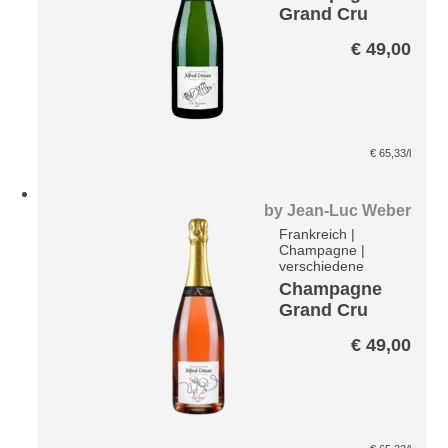
Grand Cru
Blanc Mes
€
49,00
Racines Brut
€
65,33
/l
by
Jean-Luc Weber
Frankreich
|
Champagne
|
verschiedene
Champagne
Grand Cru
Mon Rosé
€
49,00
brut