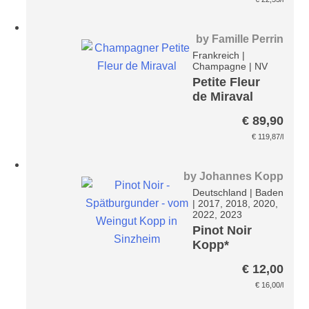
by
Famille Perrin
Frankreich
|
Champagne
|
NV
Petite Fleur
de Miraval
Champagner
€
89,90
Rosé Brut
€
119,87
/l
by
Johannes Kopp
Deutschland
|
Baden
|
2017, 2018, 2020,
2022, 2023
Pinot Noir
Kopp*
€
12,00
€
16,00
/l