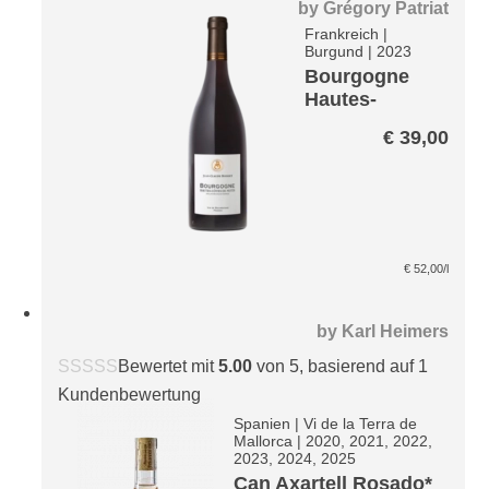
by
Grégory Patriat
Frankreich
|
Burgund
|
2023
Bourgogne
Hautes-
Cotes-de-
€
39,00
Nuits Rouge*
€
52,00
/l
by
Karl Heimers
Bewertet mit
5.00
von 5, basierend auf
1
Kundenbewertung
Spanien
|
Vi de la Terra de
Mallorca
|
2020, 2021, 2022,
2023, 2024, 2025
Can Axartell Rosado*