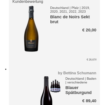
Kundenbewertung
Deutschland
|
Pfalz
|
2019,
2020, 2021, 2022, 2023
Blanc de Noirs Sekt
brut
€
20,00
€
26,67
/l
by
Bettina Schumann
Deutschland
|
Baden
|
verschiedene
Blauer
Spätburgund
er Achtkantig
€
89,40
Paket