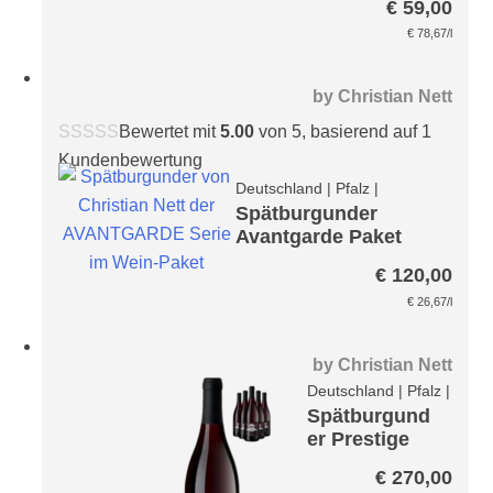
€
59,00
er
€
78,67
/l
by
Christian Nett
Bewertet mit
5.00
von 5, basierend auf
1
Kundenbewertung
Deutschland
|
Pfalz
|
Spätburgunder
Avantgarde Paket
€
120,00
€
26,67
/l
by
Christian Nett
Deutschland
|
Pfalz
|
Spätburgund
er Prestige
Paket
€
270,00