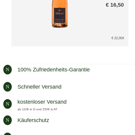
€
16,50
€
22,00
/l
100% Zufriedenheits-Garantie
N
Schneller Versand
N
kostenloser Versand
N
ab 110€ in D und 250€ in AT
Käuferschutz
N