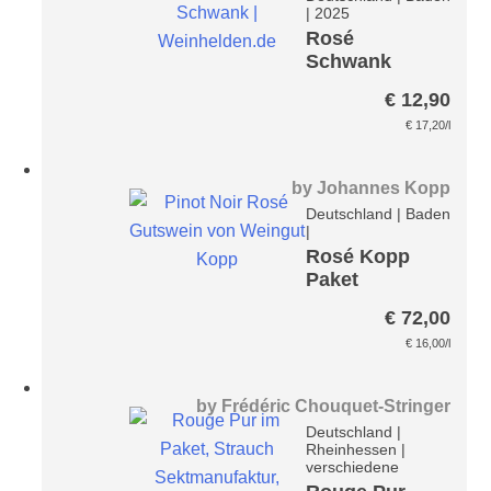
|
2025
Rosé
Schwank
€
12,90
€
17,20
/l
by
Johannes Kopp
Deutschland
|
Baden
|
Rosé Kopp
Paket
€
72,00
€
16,00
/l
by
Frédéric Chouquet-Stringer
Deutschland
|
Rheinhessen
|
verschiedene