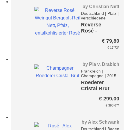
by
Christian Nett
Deutschland
|
Pfalz
|
verschiedene
Reverse
Rosé -
entalkoholisi
€
79,80
ert- Paket
€
17,73
/l
by
Pia v. Drabich
Frankreich
|
Champagne
|
2015
Roederer
Cristal Brut
Champagner
€
299,00
€
398,67
/l
by
Alex Schwank
Deutschland
|
Baden