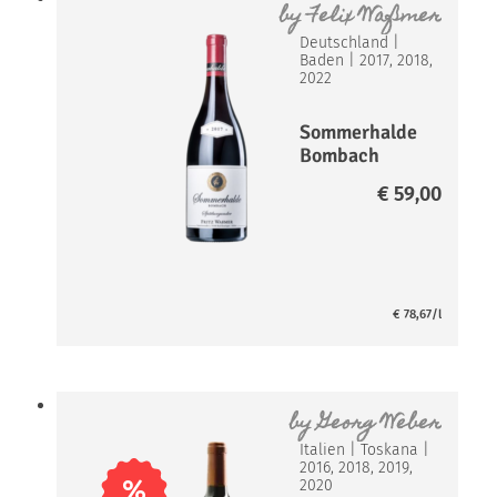
by
Felix Waßmer
Deutschland
|
Baden
|
2017, 2018,
2022
Sommerhalde
Bombach
Spätburgunde
€
59,00
r
€
78,67
/l
by
Georg Weber
Italien
|
Toskana
|
2016, 2018, 2019,
%
2020