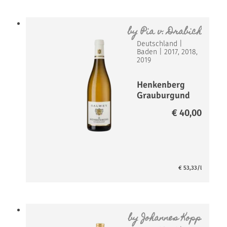
by
Pia v. Drabich
Deutschland
|
Baden
|
2017, 2018,
2019
Henkenberg
Grauburgund
er GG
€
40,00
€
53,33
/l
by
Johannes Kopp