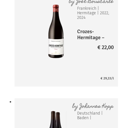
by
Joël Bouscarle
Frankreich
|
Hermitage
|
2022,
2024
Crozes-
Hermitage –
Crucem
€
22,00
€
29,33
/l
by
Johannes Kopp
Deutschland
|
Baden
|