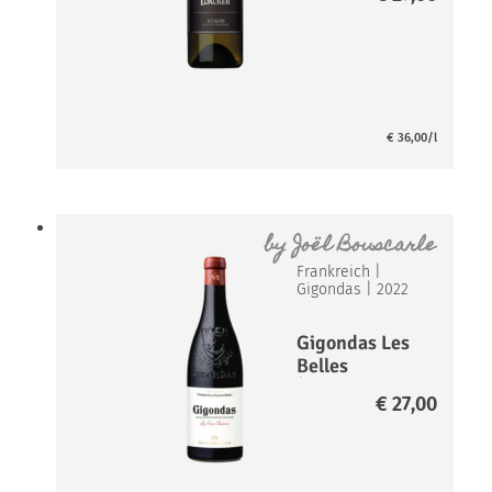
€
36,00
/l
by
Joël Bouscarle
Frankreich
|
Gigondas
|
2022
Gigondas Les
Belles
Èchappées
€
27,00