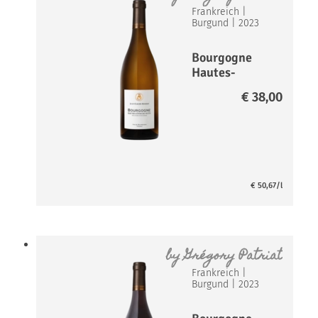
Frankreich
|
Burgund
|
2023
Bourgogne
Hautes-
Cotes-de-
€
38,00
Nuits Blanc*
€
50,67
/l
by
Grégory Patriat
Frankreich
|
Burgund
|
2023