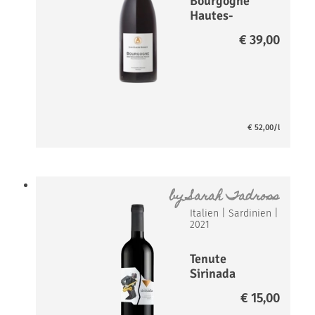
Bourgogne
Hautes-
Cotes-de-
€
39,00
Nuits Rouge*
€
52,00
/l
by
Sarah Tadross
Italien
|
Sardinien
|
2021
Tenute
Sirinada
Cannonau di
€
15,00
Sardegna