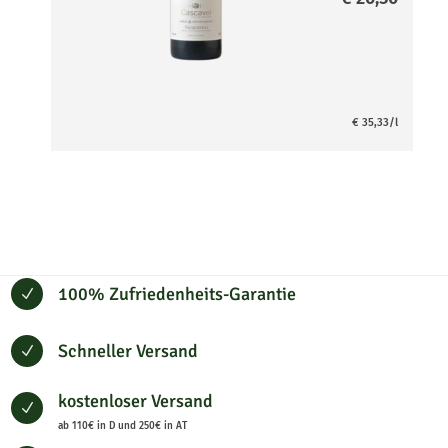
€
35,33
/l
100% Zufriedenheits-Garantie
N
Schneller Versand
N
kostenloser Versand
N
ab 110€ in D und 250€ in AT