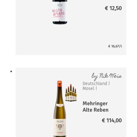
Negroamaro
€
12,50
IGT
€
16,67
/l
by
Nik Weis
Deutschland
|
Mosel
|
Mehringer
Alte Reben
Riesling Paket
€
114,00