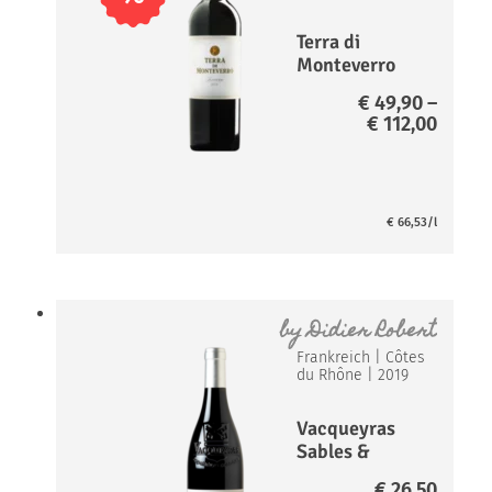
Terra di
Monteverro
Toscana
€
49,90
–
rosso*
Preis
€
112,00
€ 49,9
bis
€ 112,
€
66,53
/l
by
Didier Robert
Frankreich
|
Côtes
du Rhône
|
2019
Vacqueyras
Sables &
Argiles*
€
26,50