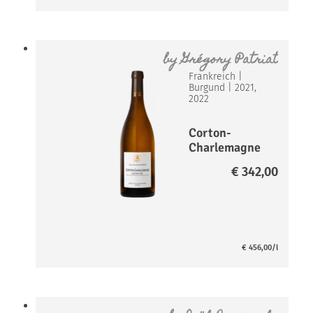
by
Grégory Patriat
Frankreich
|
Burgund
|
2021,
2022
Corton-
Charlemagne
Grand Cru
€
342,00
€
456,00
/l