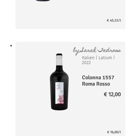
€
45,33
/l
by
Sarah Tadross
Italien
|
Latium
|
2022
Colonna 1557
Roma Rosso
DOC
€
12,00
€
16,00
/l