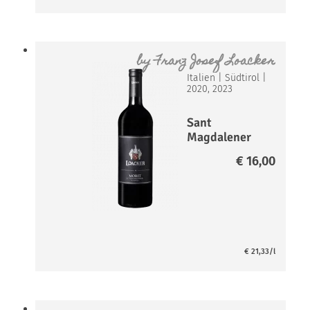
by
Franz Josef Loacker
Italien
|
Südtirol
|
2020, 2023
Sant
Magdalener
Classico
€
16,00
MORIT*
€
21,33
/l