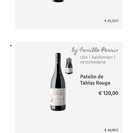
€
25,33
/l
by
Famille Perrin
USA
|
Kalifornien
|
verschiedene
Patelin de
Tablas Rouge
Paket
€
120,00
€
40,00
/l