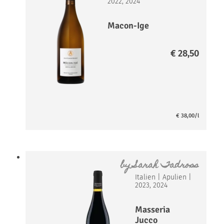
2022, 2024
Macon-Ige
€
28,50
€
38,00
/l
by
Sarah Tadross
Italien
|
Apulien
|
2023, 2024
Masseria
Jucco