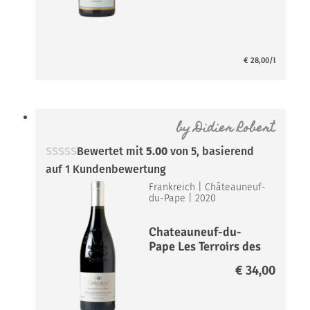
€
28,00
/l
by
Didier Robert
Bewertet mit
5.00
von 5, basierend
auf
1
Kundenbewertung
Frankreich
|
Châteauneuf-
du-Pape
|
2020
Chateauneuf-du-
Pape Les Terroirs des
Papes*
€
34,00