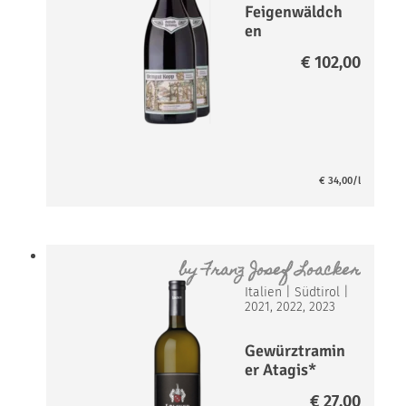
Feigenwäldch
en
Spätburgunde
€
102,00
r Magnum
Paket
€
34,00
/l
by
Franz Josef Loacker
Italien
|
Südtirol
|
2021, 2022, 2023
Gewürztramin
er Atagis*
€
27,00