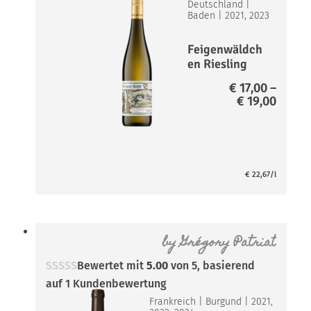
Deutschland
|
Baden
|
2021, 2023
Feigenwäldch
en Riesling
€
17,00
–
Preis
€
19,00
€ 17,0
bis
€ 19,0
€
22,67
/l
by
Grégory Patriat
Bewertet mit
5.00
von 5, basierend
auf
1
Kundenbewertung
Frankreich
|
Burgund
|
2021,