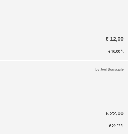
€
12,00
€
16,00
/l
by
Joël Bouscarle
€
22,00
€
29,33
/l