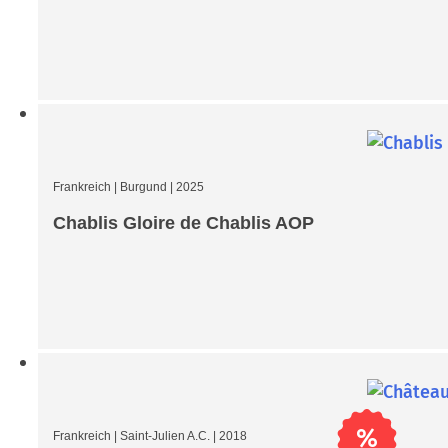
Frankreich
|
Burgund
|
2025
Chablis Gloire de Chablis AOP
%
Frankreich
|
Saint-Julien A.C.
|
2018