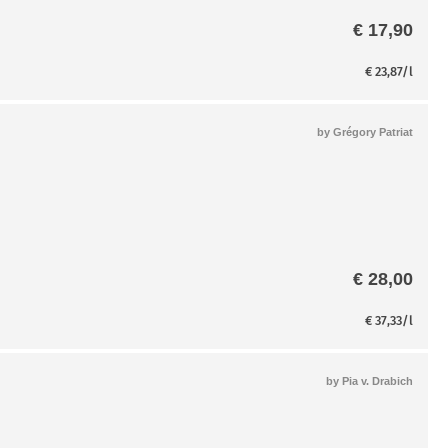
€
17,90
€
23,87
/l
by
Grégory Patriat
€
28,00
€
37,33
/l
by
Pia v. Drabich