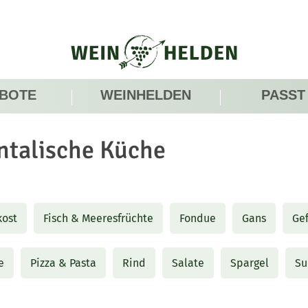
BOTE
WEINHELDEN
PASST
ntalische Küche
ost
Fisch & Meeresfrüchte
Fondue
Gans
Gef
e
Pizza & Pasta
Rind
Salate
Spargel
Su