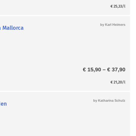
€
25,33
/l
by
Karl Heimers
Pre
€
15,90
–
€
37,90
€ 15
bis
€
21,20
/l
€ 37
by
Katharina Schulz