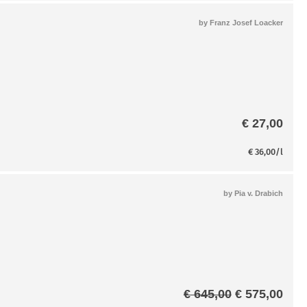
by
Franz Josef Loacker
€
27,00
€
36,00
/l
by
Pia v. Drabich
Ursprünglic
Aktu
€
645,00
€
575,00
Preis
Prei