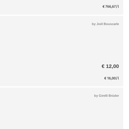
war:
ist:
€
766,67
/l
€ 645,00
€ 57
by
Joël Bouscarle
€
12,00
€
16,00
/l
by
Girelli Brüder