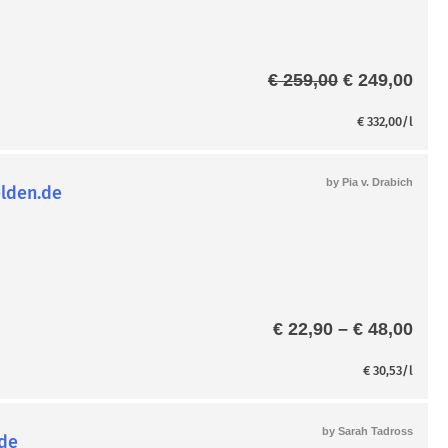
Ursprünglic
Aktu
€
259,00
€
249,00
Preis
Prei
war:
ist:
€
332,00
/l
€ 259,00
€ 24
by
Pia v. Drabich
Pre
€
22,90
–
€
48,00
€ 22
bis
€
30,53
/l
€ 48
by
Sarah Tadross