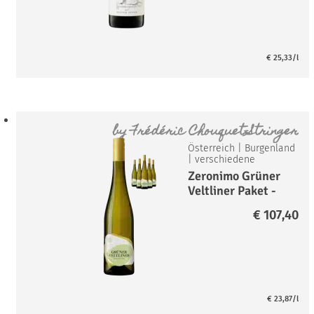
€
25,33
/l
by
Frédéric Chouquet-Stringer
Österreich
|
Burgenland
|
verschiedene
Zeronimo Grüner
Veltliner Paket -
entalkoholisiert-
€
107,40
€
23,87
/l