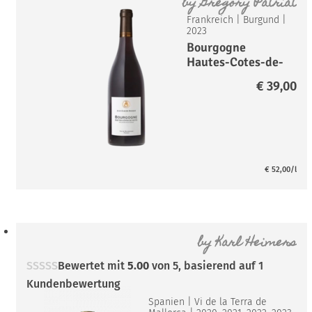
by
Grégory Patriat
Frankreich
|
Burgund
|
2023
Bourgogne
Hautes-Cotes-de-
Nuits Rouge*
€
39,00
€
52,00
/l
by
Karl Heimers
Bewertet mit
5.00
von 5, basierend auf
1
Kundenbewertung
Spanien
|
Vi de la Terra de