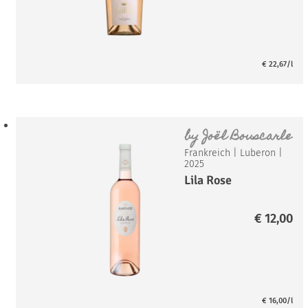
bi
€ 
€
22,67
/l
by
Joël Bouscarle
Frankreich
|
Luberon
|
2025
Lila Rose
€
12,00
€
16,00
/l