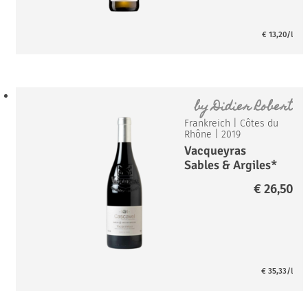
€
13,20
/l
by
Didier Robert
Frankreich
|
Côtes du
Rhône
|
2019
Vacqueyras
Sables & Argiles*
€
26,50
€
35,33
/l