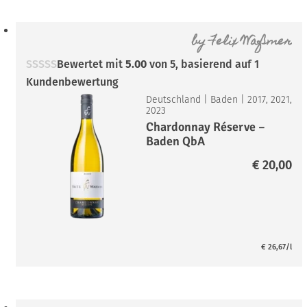
by
Felix Waßmer
Bewertet mit
5.00
von 5, basierend auf
1
Kundenbewertung
Deutschland
|
Baden
|
2017, 2021,
2023
Chardonnay Réserve –
Baden QbA
€
20,00
€
26,67
/l