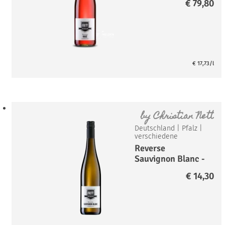
€
79,80
€
17,73
/l
by
Christian Nett
Deutschland
|
Pfalz
|
verschiedene
Reverse
Sauvignon Blanc -
entalkoholisiert-
€
14,30