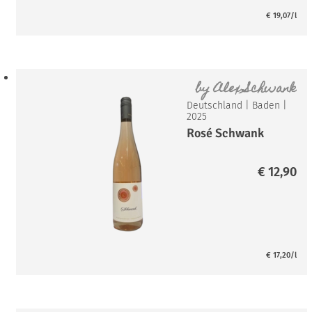
€
19,07
/l
by
Alex Schwank
Deutschland
|
Baden
|
2025
Rosé Schwank
€
12,90
€
17,20
/l