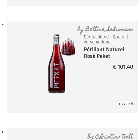
by
Bettina Schumann
Deutschland
|
Baden
|
verschiedene
Pétillant Naturel
Rosé Paket
€
101,40
€
22,53
/l
by
Christian Nett