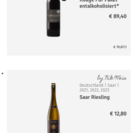
entalkoholisiert*
€
89,40
€
19,87
/l
by
Nik Weis
Deutschland
|
Saar
|
2021, 2022, 2023
Saar Riesling
€
12,80