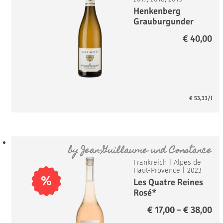
Henkenberg
Grauburgunder
GG
€
40,00
€
53,33
/l
by
Jean-Guillaume und Constance
Frankreich
|
Alpes de
Haut-Provence
|
2023
%
Les Quatre Reines
Rosé*
Pr
€
17,00
–
€
38,00
€ 