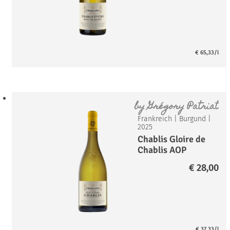
€
65,33
/l
by
Grégory Patriat
Frankreich
|
Burgund
|
2025
Chablis Gloire de
Chablis AOP
€
28,00
€
37,33
/l