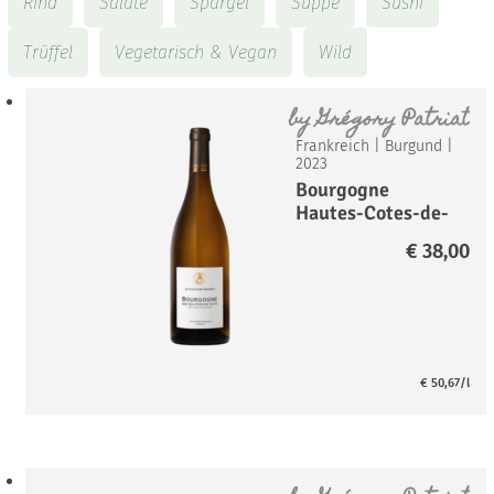
Rind
Salate
Spargel
Suppe
Sushi
Trüffel
Vegetarisch & Vegan
Wild
by
Grégory Patriat
Frankreich
|
Burgund
|
2023
Bourgogne
Hautes-Cotes-de-
Nuits Blanc*
€
38,00
€
50,67
/l