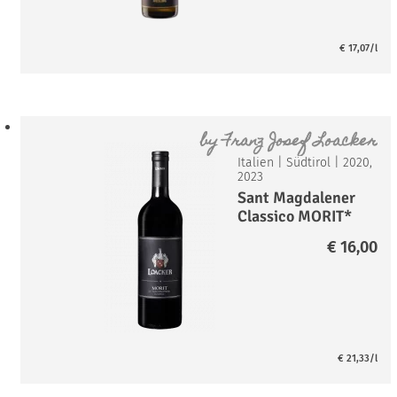
€
17,07
/l
by
Franz Josef Loacker
Italien
|
Südtirol
|
2020,
2023
Sant Magdalener
Classico MORIT*
€
16,00
€
21,33
/l