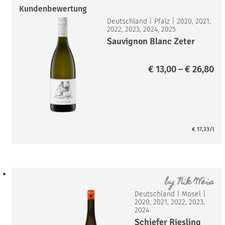
Kundenbewertung
Deutschland
|
Pfalz
|
2020, 2021,
2022, 2023, 2024, 2025
Sauvignon Blanc Zeter
Pr
€
13,00
–
€
26,80
€ 
bi
€ 
€
17,33
/l
by
Nik Weis
Deutschland
|
Mosel
|
2020, 2021, 2022, 2023,
2024
Schiefer Riesling