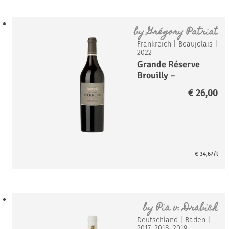
by
Grégory Patriat
Frankreich
|
Beaujolais
|
2022
Grande Réserve
Brouilly –
Chateau de
€
26,00
Pierreux
€
34,67
/l
by
Pia v. Drabich
Deutschland
|
Baden
|
2017, 2018, 2019