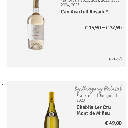
Mallorca
|
2020, 2021, 2022, 2023,
2024, 2025
Can Axartell Rosado*
Pr
€
15,90
–
€
37,90
€ 
bi
€ 
€
21,20
/l
by
Grégory Patriat
Frankreich
|
Burgund
|
2023
Chablis 1er Cru
Mont de Milieu
AOP
€
49,00