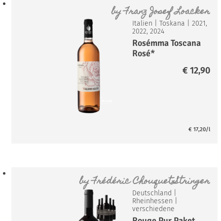
by
Franz Josef Loacker
Italien
|
Toskana
|
2021,
2022, 2024
Rosémma Toscana
Rosé*
€
12,90
€
17,20
/l
by
Frédéric Chouquet-Stringer
Deutschland
|
Rheinhessen
|
verschiedene
Rouge Pur Paket