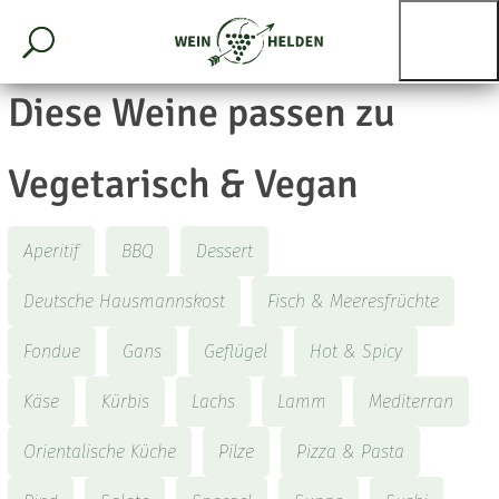
Diese Weine passen zu
Vegetarisch & Vegan
Aperitif
BBQ
Dessert
Deutsche Hausmannskost
Fisch & Meeresfrüchte
Fondue
Gans
Geflügel
Hot & Spicy
Käse
Kürbis
Lachs
Lamm
Mediterran
Orientalische Küche
Pilze
Pizza & Pasta