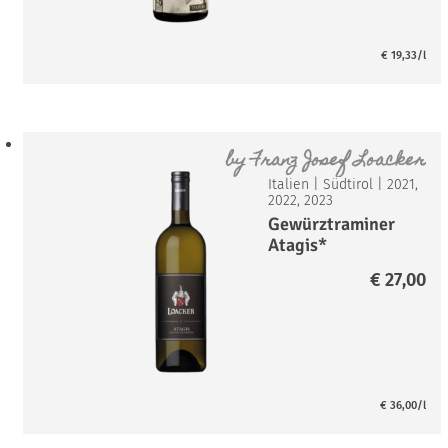
€
19,33
/l
by
Franz Josef Loacker
Italien
|
Südtirol
|
2021,
2022, 2023
Gewürztraminer
Atagis*
€
27,00
€
36,00
/l