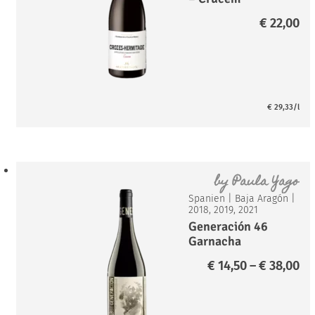
€
22,00
€
29,33
/l
by
Paula Yago
Spanien
|
Baja Aragón
|
2018, 2019, 2021
Generación 46
Garnacha
Tempranillo*
Pr
€
14,50
–
€
38,00
€ 
bi
€ 