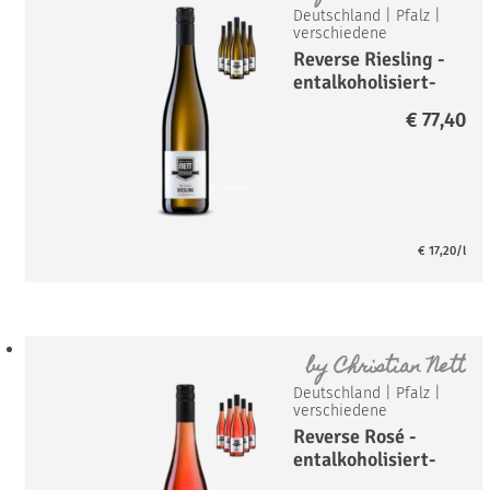
Deutschland
|
Pfalz
|
verschiedene
Reverse Riesling -
entalkoholisiert-
Paket
€
77,40
€
17,20
/l
by
Christian Nett
Deutschland
|
Pfalz
|
verschiedene
Reverse Rosé -
entalkoholisiert-
Paket