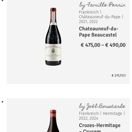
by
Famille Perrin
Frankreich
|
Châteauneuf-du-Pape
|
2021, 2022
Chateauneuf-du-
Pape Beaucastel
Hommage a
Pr
€
475,00
–
€
490,00
Jacques Perrin*
€ 
Paket
bi
€ 
€
211,11
/l
by
Joël Bouscarle
Frankreich
|
Hermitage
|
2022, 2024
Crozes-Hermitage
– Crucem